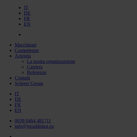
IT
DE
FR
EN
Macchinari
Competenze
Azienda
La nostra organizzazione
Carriera
Referenze
Contatti
Scherer Group
IT
DE
FR
EN
0039 0464 481711
info@mouldplast.eu