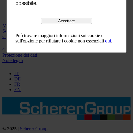
possibile.
Accettare
Macchinari
Servizio clienti
Può trovare maggiori informazioni sui cookie e
Carriera
sull'opzione per rifiutare i cookie non essenziali
qui
.
CGF
Protezione dei dati
Note legali
IT
DE
FR
EN
©
2025
|
Scherer Group