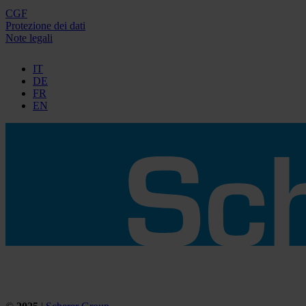
CGF
Protezione dei dati
Note legali
IT
DE
FR
EN