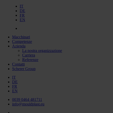
IT
DE
FR
EN
Macchinari
Competenze
Azienda
La nostra organizzazione
Carriera
Referenze
Contatti
Scherer Group
IT
DE
FR
EN
0039 0464 481711
info@mouldplast.eu