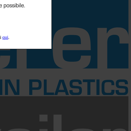
e possibile.
li
qui
.