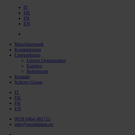
IT
DE
FR
EN
Maschinenpark
Kompetenzen
Unternehmen
Unsere Organisation
Karriere
Referenzen
Kontakt
Scherer Group
IT
DE
FR
EN
0039 0464 481711
info@mouldplast.eu