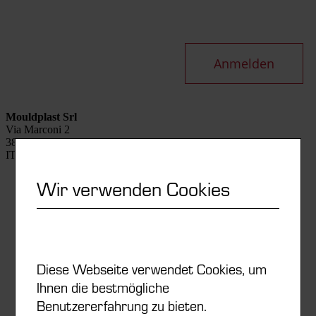
Anmelden
Mouldplast Srl
Via Marconi 2
38068 Rovereto (TN)
ITALIA
Wir verwenden Cookies
0039 0464 481711
info@mouldplast.eu
Diese Webseite verwendet Cookies, um
Merkliste
Newsletter-Anmeldung
Ihnen die bestmögliche
Benutzererfahrung zu bieten.