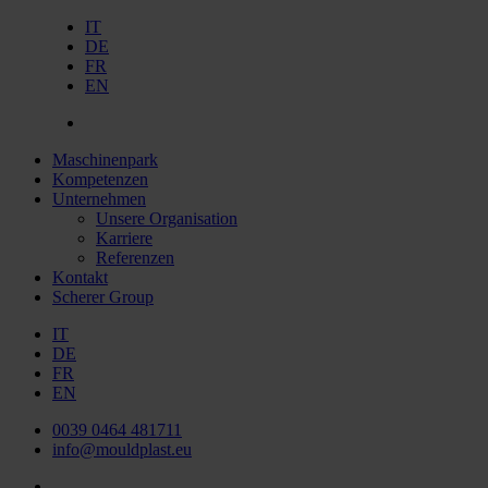
IT
DE
FR
EN
Maschinenpark
Kompetenzen
Unternehmen
Unsere Organisation
Karriere
Referenzen
Kontakt
Scherer Group
IT
DE
FR
EN
0039 0464 481711
info@mouldplast.eu