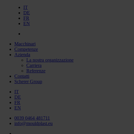
IT
DE
FR
EN
Macchinari
Competenze
Azienda
La nostra organizzazione
Carriera
Referenze
Contatti
Scherer Group
IT
DE
FR
EN
0039 0464 481711
info@mouldplast.eu