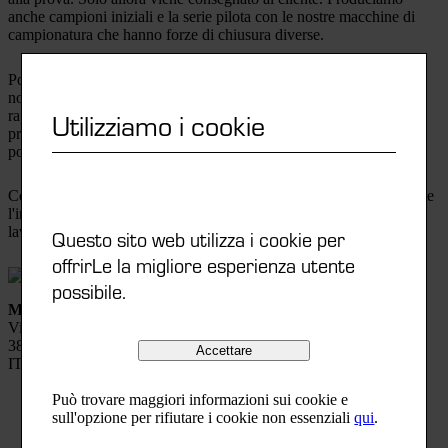
anche campioni iniziali e la serie pilota con le nostre macchine di
campionatura che hanno forze di chiusura diverse.
Poiché il campionamento iniziale e le serie pilota sono realizzati da
noi e controllati in loco, possiamo apportare modifiche in modo
Utilizziamo i cookie
rapido e semplice. Questo vi dà la garanzia che lo stampo sarà
pronto per l'uso subito dopo aver lasciato la nostra fabbrica e che
potrete iniziare immediatamente la produzione in serie.
Come cliente, vi coinvolgiamo continuamente nel processo: durante
l'intero progetto vi offriamo una visione approfondita del nostro
lavoro.
Questo sito web utilizza i cookie per
offrirLe la migliore esperienza utente
possibile.
Mouldplast Srl
Via Marconi 2
38068 Rovereto (TN)
Accettare
ITALIA
Può trovare maggiori informazioni sui cookie e
0039 0464 481711
sull'opzione per rifiutare i cookie non essenziali
qui
.
info@mouldplast.eu