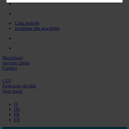
Lista preferiti
Iscrizione alla newsletter
Macchinari
Servizio clienti
Carriera
CGF
Protezione dei dati
Note legali
IT
DE
FR
EN