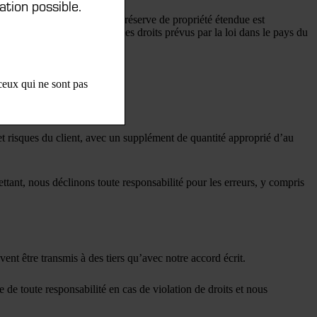
ation possible.
réserve de propriété ou une réserve de propriété étendue est
onner au fournisseur tous les droits prévus par la loi dans le pays du
 ceux qui ne sont pas
s et risques du client, avec un supplément de quantité approprié d’au
ant, nous déclinons toute responsabilité pour les erreurs, y compris
nt être transmis à des tiers qu’avec notre accord écrit.
e de toute responsabilité en cas de violation de droits et nous