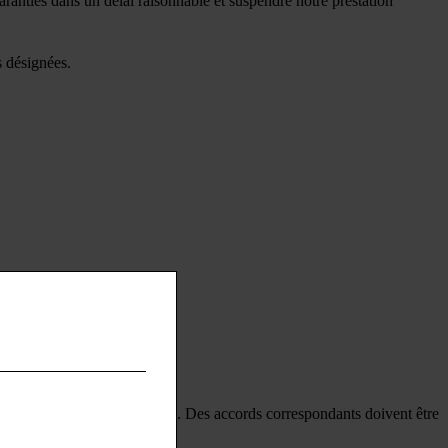
ranties dans un délai raisonnable et suspendre notre prestation
s désignées.
ertu des lois du pays concerné. Des accords correspondants doivent être