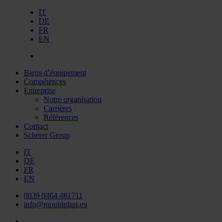
IT
DE
FR
EN
Biens d’équipement
Compétences
Entreprise
Notre organisation
Carrières
Références
Contact
Scherer Group
IT
DE
FR
EN
0039 0464 481711
info@mouldplast.eu