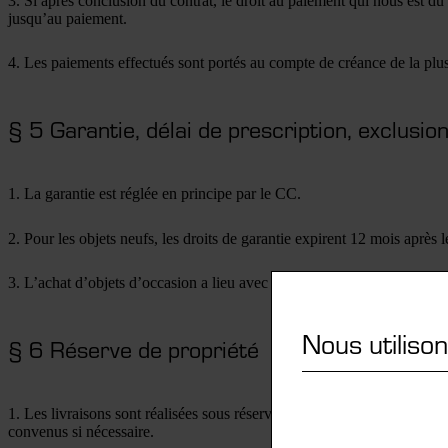
3. Si après conclusion du contrat, le droit au paiement qui nous est d
jusqu’au paiement.
4. Les paiements effectués sont portés au compte de créance de la plu
§ 5 Garantie, délai de prescription, exclusio
1. La garantie est réglée en principe par le CC.
2. Pour les objets neufs, les droits de garantie expirent 12 mois après l
3. L’achat d’objets d’occasion a lieu avec exclusion de toute garantie.
Nous utiliso
§ 6 Réserve de propriété
1. Les livraisons sont réalisées sous réserve de propriété, y compris 
convenus si nécessaire.