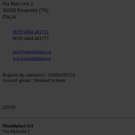
Via Marconi 2
36068 Rovereto (TN)
ITALIA
0039 0464 481711
0039 0464 481777
info@mouldplast.eu
www.mouldplast.eu
Registre du commerce : 02004100224
Associé gérant : Meinrad Scherer
(2019)
Mouldplast Srl
Via Marconi 2