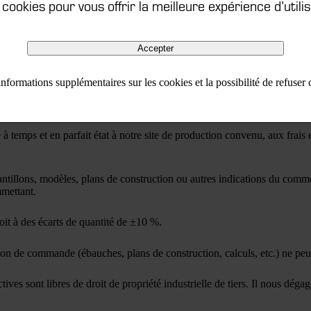
s cookies pour vous offrir la meilleure expérience d’utilis
 d’application des présentes conditions de vente dans la mesure où une 
 de la revendication. Dans le cas contraire, le commettant s’engage à d
Accepter
nformations supplémentaires sur les cookies et la possibilité de refuser
éciales, droits de propriété industrielle
e à temps et en parfait état à notre site de production convenu, aux frai
illons, modèles, plans de construction ou autres indications du commett
mmettant.
oit à des écarts de quantité de ±10 %.
n de commande (ébauches, plans de construction, calculs, etc.) ne peuve
ives sont libres de droit de propriété industrielle de tiers. Il nous dégag