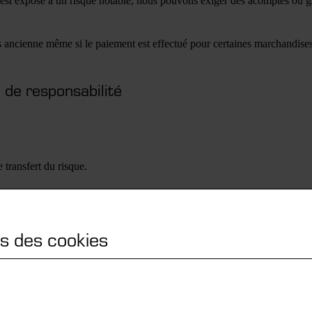
û est exposé à un risque notable, nous pouvons exiger des acomptes ou ga
s ancienne même si le paiement est effectué pour certaines marchandise
n de responsabilité
e transfert du risque.
ns des cookies
sous réserve de propriété étendue, dans la mesure où ce droit existe en v