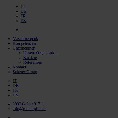
IT
DE
FR
EN
Maschinenpark
Kompetenzen
Unternehmen
Unsere Organisation
Karriere
Referenzen
Kontakt
Scherer Group
IT
DE
FR
EN
0039 0464 481711
info@mouldplast.eu